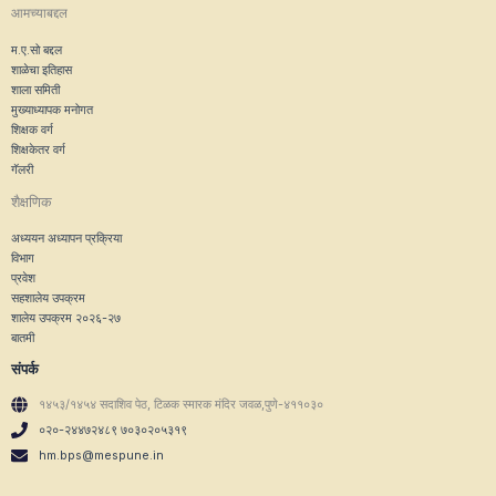
आमच्याबद्दल
म.ए.सो बद्दल
शाळेचा इतिहास
शाला समिती
मुख्याध्यापक मनोगत
शिक्षक वर्ग
शिक्षकेतर वर्ग
गॅलरी
शैक्षणिक
अध्ययन अध्यापन प्रक्रिया
विभाग
प्रवेश
सहशालेय उपक्रम
शालेय उपक्रम २०२६-२७
बातमी
संपर्क
१४५३/१४५४ सदाशिव पेठ, टिळक स्मारक मंदिर जवळ,पुणे-४११०३०
०२०-२४४७२४८९ ७०३०२०५३१९
hm.bps@mespune.in