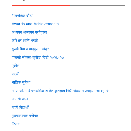
‘पावनखिंड दौड’
Awards and Achievements
अध्ययन अध्यापन प्रक्रिया
करिअर आणि भरती
गुरुपौर्णिमा व मातृपूजन सोहळा
पालखी सोहळा-क्रीडा दिंडी २०२६-२७
प्रवेश
बातमी
भौतिक सुविधा
म. ए. सो. भावे प्राथमिक शाळेत कृतज्ञता निधी संकलन उपक्रमाचा शुभारंभ
म.ए.सो बद्दल
माजी विद्यार्थी
मुख्याध्यापक मनोगत
विभाग