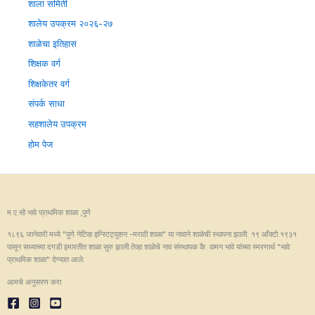
शाला समिती
शालेय उपक्रम २०२६-२७
शाळेचा इतिहास
शिक्षक वर्ग
शिक्षकेतर वर्ग
संपर्क साधा
सहशालेय उपक्रम
होम पेज
म.ए.सो भावे प्राथमिक शाळा ,पुणे
१८९६ जानेवारी मध्ये "पुणे नेटिव्ह इन्स्टिट्युशन -मराठी शाळा" या नावाने शाळेची स्थापना झाली. १९ आँक्टो.१९३१
पासून सध्याच्या दगडी इमारतीत शाळा सुरु झाली.तेव्हा शाळेचे नाव संस्थापक कै. वामन भावे यांच्या स्मरणार्थ "भावे
प्राथमिक शाळा" देण्यात आले.
आमचे अनुसरण करा