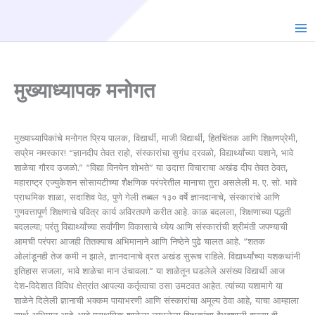
Skip
to
content
मुख्याध्यापक मनोगत
मुख्याध्यापिकांचे मनोगत प्रिय पालक, विद्यार्थी, माजी विद्यार्थी, हितचिंतक आणि शिक्षणप्रेमी,
सप्रेम नमस्कार! “ज्ञानदीप तेवत राहो, संस्कारांचा सुगंध दरवळो, विद्यार्थ्यांच्या यशाने, भावे
शाळेचा गौरव उजळो.” “विद्या विनयेन शोभते” या उदात्त विचाराचा अखंड दीप तेवत ठेवत,
महाराष्ट्र एज्युकेशन सोसायटीच्या शैक्षणिक परंपरेतील मानाचा तुरा असलेली म. ए. सो. भावे
प्राथमिक शाळा, सदाशिव पेठ, पुणे गेली तब्बल १३० वर्षे ज्ञानदानाचे, संस्कारांचे आणि
गुणवत्तापूर्ण शिक्षणाचे पवित्र कार्य अविरतपणे करीत आहे. काळ बदलला, शिक्षणाच्या पद्धती
बदलल्या; परंतु विद्यार्थ्यांच्या सर्वांगीण विकासाचे ध्येय आणि संस्कारांची श्रीमंती जपण्याची
आमची परंपरा आजही तितक्याच अभिमानाने आणि निष्ठेने पुढे चालत आहे. “शतक
ओलांडूनही तेज कमी न झाले, ज्ञानदानाचे व्रत अखंड सुरूच राहिले. विद्यार्थ्यांच्या यशकथांनी
इतिहास सजला, भावे शाळेचा मान उंचावला.” या शाळेतून घडलेले असंख्य विद्यार्थी आज
देश-विदेशात विविध क्षेत्रांत आपल्या कर्तृत्वाचा ठसा उमटवत आहेत. त्यांच्या यशामागे या
शाळेने दिलेली ज्ञानाची भक्कम पायाभरणी आणि संस्कारांचा अमूल्य ठेवा आहे, याचा आम्हाला