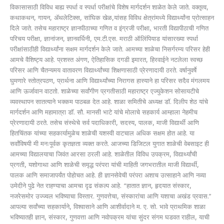
विकासासाठी विविध बाह्य स्पर्धा व स्पर्धा परीक्षांचे विशेष मार्गदर्शन शाळेत केले जाते. वक्तृत्व,
कथाकथन, गायन, ॲथलेटिक्स, सांघिक खेळ,यांसह विविध क्षेत्रांमध्ये विद्यार्थ्यांना प्रोत्साहन
दिले जाते. तसेच महाराष्ट्र ज्ञानपीठाच्या गणित व इंग्रजी परीक्षा, भारती विद्यापीठाची गणित
परिचय परीक्षा, ज्ञानांजन, ज्ञानवर्धिनी, एम.टी.एस. मराठी ऑलिंपियाड यांसारख्या स्पर्धा
परीक्षांसाठीही विद्यार्थ्यांना सक्षम मार्गदर्शन केले जाते. आमच्या शाळेचा निसर्गरम्य परिसर हेही
आमचे वैशिष्ट्य आहे. प्रशस्त अंगण, ऐतिहासिक दगडी इमारत, हिरवाईने नटलेला स्वच्छ
परिसर आणि चैतन्यमय वातावरण विद्यार्थ्यांच्या शिक्षणासाठी प्रेरणादायी ठरते. वर्षानुवर्षे
घुमणारे स्तोत्रपठण, प्रार्थना आणि विद्यार्थ्यांच्या निरागस हास्याने हा परिसर सदैव मंगलमय
आणि ऊर्जावान वाटतो. शाळेच्या सर्वांगीण प्रगतीसाठी महाराष्ट्र एज्युकेशन सोसायटीचे
व्यवस्थापन सातत्याने भक्कम पाठबळ देत आहे. शाळा समितीचे अध्यक्ष डॉ. दिलीप शेठ यांचे
मार्गदर्शन आणि महामात्रा डॉ. सौ. मानसी भाटे यांचे मोलाचे सहकार्य आम्हाला नेहमीच
प्रेरणादायी ठरते. तसेच संस्थेचे सर्व पदाधिकारी, सदस्य, पालक, माजी विद्यार्थी आणि
हितचिंतक यांच्या सहकार्यामुळेच शाळेची यशस्वी वाटचाल अधिक सक्षम होत आहे. या
सर्वांविषयी मी मनःपूर्वक कृतज्ञता व्यक्त करते. आजच्या डिजिटल युगात शाळेची वेबसाइट ही
आमच्या विद्यालयाचा जिवंत आरसा ठरली आहे. शाळेतील विविध उपक्रम, विद्यार्थ्यांची
प्रगती, यशोगाथा आणि शाळेची समृद्ध परंपरा यांची माहिती जगभरातील माजी विद्यार्थी,
पालक आणि समाजापर्यंत पोहोचत आहे. ही ज्ञानसेवेची परंपरा अशाच उत्साहाने आणि नव्या
उमेदीने पुढे नेत राहण्याचा आमचा दृढ संकल्प आहे. “हातात ज्ञान, हृदयात संस्कार,
नजरेसमोर उज्ज्वल भविष्याचा विस्तार. गुणवत्तेचा, संस्कारांचा आणि यशाचा अखंड प्रवास.”
आपल्या सर्वांच्या सहकार्याने, विश्वासाने आणि आशीर्वादाने म. ए. सो. भावे प्राथमिक शाळा
भविष्यातही ज्ञान, संस्कार, गुणवत्ता आणि नवोपक्रम यांचा सुंदर संगम घडवत राहील, याची