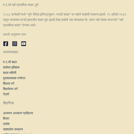
म.ए.सो भावे प्राथमिक शाळा ,पुणे
१८९६ जानेवारी मध्ये "पुणे नेटिव्ह इन्स्टिट्युशन -मराठी शाळा" या नावाने शाळेची स्थापना झाली. १९ आँक्टो.१९३१
पासून सध्याच्या दगडी इमारतीत शाळा सुरु झाली.तेव्हा शाळेचे नाव संस्थापक कै. वामन भावे यांच्या स्मरणार्थ "भावे
प्राथमिक शाळा" देण्यात आले.
आमचे अनुसरण करा
आमच्याबद्दल
म.ए.सो बद्दल
शाळेचा इतिहास
शाला समिती
मुख्याध्यापक मनोगत
शिक्षक वर्ग
शिक्षकेतर वर्ग
गॅलरी
शैक्षणिक
अध्ययन अध्यापन प्रक्रिया
विभाग
प्रवेश
सहशालेय उपक्रम