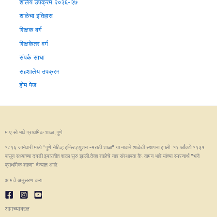
शालेय उपक्रम २०२६-२७
शाळेचा इतिहास
शिक्षक वर्ग
शिक्षकेतर वर्ग
संपर्क साधा
सहशालेय उपक्रम
होम पेज
म.ए.सो भावे प्राथमिक शाळा ,पुणे
१८९६ जानेवारी मध्ये "पुणे नेटिव्ह इन्स्टिट्युशन -मराठी शाळा" या नावाने शाळेची स्थापना झाली. १९ आँक्टो.१९३१
पासून सध्याच्या दगडी इमारतीत शाळा सुरु झाली.तेव्हा शाळेचे नाव संस्थापक कै. वामन भावे यांच्या स्मरणार्थ "भावे
प्राथमिक शाळा" देण्यात आले.
आमचे अनुसरण करा
आमच्याबद्दल