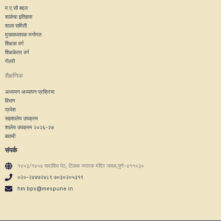
म.ए.सो बद्दल
शाळेचा इतिहास
शाला समिती
मुख्याध्यापक मनोगत
शिक्षक वर्ग
शिक्षकेतर वर्ग
गॅलरी
शैक्षणिक
अध्ययन अध्यापन प्रक्रिया
विभाग
प्रवेश
सहशालेय उपक्रम
शालेय उपक्रम २०२६-२७
बातमी
संपर्क
१४५३/१४५४ सदाशिव पेठ, टिळक स्मारक मंदिर जवळ,पुणे-४११०३०
०२०-२४४७२४८९ ७०३०२०५३१९
hm.bps@mespune.in