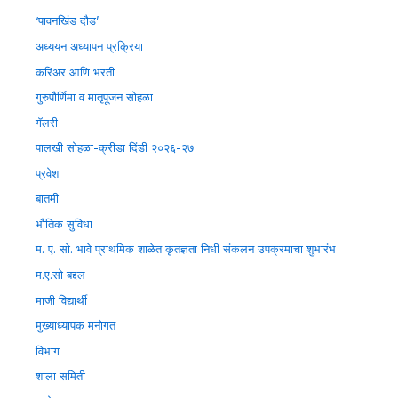
‘पावनखिंड दौड’
अध्ययन अध्यापन प्रक्रिया
करिअर आणि भरती
गुरुपौर्णिमा व मातृपूजन सोहळा
गॅलरी
पालखी सोहळा-क्रीडा दिंडी २०२६-२७
प्रवेश
बातमी
भौतिक सुविधा
म. ए. सो. भावे प्राथमिक शाळेत कृतज्ञता निधी संकलन उपक्रमाचा शुभारंभ
म.ए.सो बद्दल
माजी विद्यार्थी
मुख्याध्यापक मनोगत
विभाग
शाला समिती