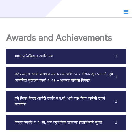
Skip
to
content
Awards and Achievements
भाषा ऑलिम्पियाड स्पर्धेत यश
श्रीरामदास स्वामी संस्थान सज्जनगड आणि अक्षर रसिक सुलेखन वर्ग, पुणे
आयोजित सुलेखन स्पर्धा २०२६ – आपल्या शाळेचा निकाल
पुणे जिल्हा फिल्ड आर्चरी स्पर्धेत म.ए.सो. भावे प्राथमिक शाळेची सुवर्ण
कामगिरी
वक्तृत्व स्पर्धेत म. ए. सो. भावे प्राथमिक शाळेच्या विद्यार्थिनींचे सुयश