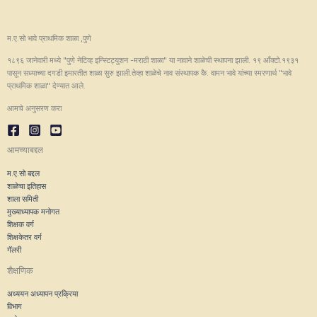
म.ए.सो भावे प्राथमिक शाळा ,पुणे
१८९६ जानेवारी मध्ये "पुणे नेटिव्ह इन्स्टिट्युशन -मराठी शाळा" या नावाने शाळेची स्थापना झाली. १९ आँक्टो.१९३१
पासून सध्याच्या दगडी इमारतीत शाळा सुरु झाली.तेव्हा शाळेचे नाव संस्थापक कै. वामन भावे यांच्या स्मरणार्थ "भावे
प्राथमिक शाळा" देण्यात आले.
आमचे अनुसरण करा
आमच्याबद्दल
म.ए.सो बद्दल
शाळेचा इतिहास
शाला समिती
मुख्याध्यापक मनोगत
शिक्षक वर्ग
शिक्षकेतर वर्ग
गॅलरी
शैक्षणिक
अध्ययन अध्यापन प्रक्रिया
विभाग