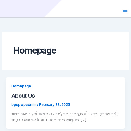
Skip
to
content
Homepage
Homepage
About Us
bpspwpadmin
/
February 28, 2025
आमच्याबद्दल म.ए.सो बद्दल १८६० मध्ये, तीन महान दूरदर्शी – वामन प्रभाकर भावे ,
वासुदेव बळवंत फडके आणि लक्ष्मण नरहर इंदापूरकर […]